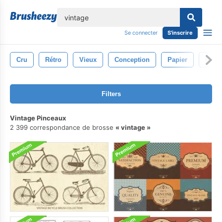
lose
Se connecter
S'inscrire
Cru
Rétro
Vieux
Conception
Papier
Conte
Filters
Vintage Pinceaux
2 399 correspondance de brosse
vintage