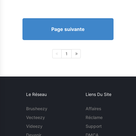
Page suivante
1
Le Réseau
Liens Du Site
Brusheezy
Affaires
Vecteezy
Réclame
Videezy
Support
Devenir
DMCA