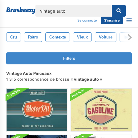
lose
Se connecter
S'inscrire
Cru
Rétro
Contexte
Vieux
Voiture
Isolé
Filters
Vintage Auto Pinceaux
1 315 correspondance de brosse
vintage auto