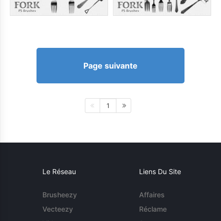
Page suivante
1
Le Réseau
Liens Du Site
Brusheezy
Affaires
Vecteezy
Réclame