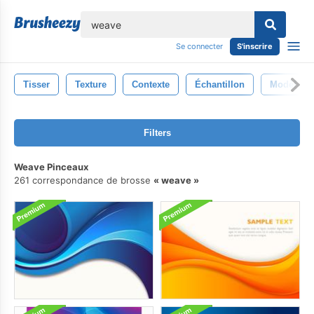
lose
Se connecter
S'inscrire
Tisser
Texture
Contexte
Échantillon
Modèle
Filters
Weave Pinceaux
261 correspondance de brosse
weave