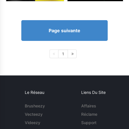
Page suivante
1
Le Réseau
Liens Du Site
Brusheezy
Affaires
Vecteezy
Réclame
Videezy
Support