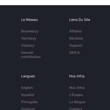
Le Réseau
Liens Du Site
Brusheezy
Affaires
Vecteezy
Réclame
Videezy
Support
Devenir
DMCA
contributeur
Langues
Nos Infos
English
Nos Infos
Español
L'Équipe
Português
Le Blogue
Deutsch
Contact