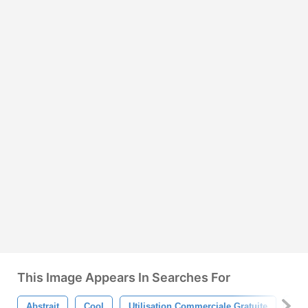
This Image Appears In Searches For
Abstrait
Cool
Utilisation Commerciale Gratuite
Con