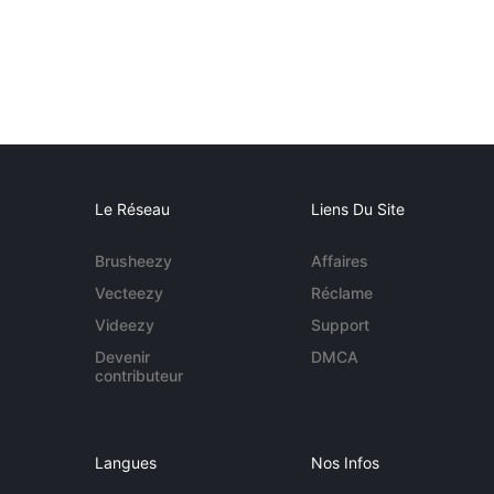
Le Réseau
Liens Du Site
Brusheezy
Affaires
Vecteezy
Réclame
Videezy
Support
Devenir
DMCA
contributeur
Langues
Nos Infos