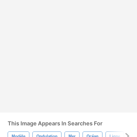
This Image Appears In Searches For
Modèle
Ondulation
Mer
Océan
Ligne
Lu