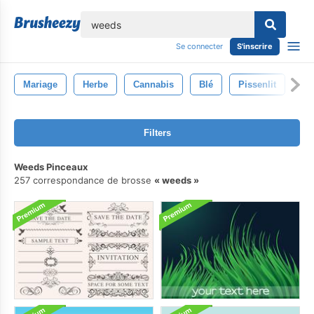
lose
Se connecter
S'inscrire
Mariage
Herbe
Cannabis
Blé
Pissenlit
Filters
Weeds Pinceaux
257 correspondance de brosse
weeds