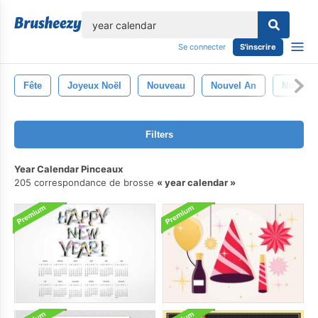
lose
Se connecter
S'inscrire
Fête
Joyeux Noël
Nouveau
Nouvel An
Noël
Filters
Year Calendar Pinceaux
205 correspondance de brosse
year calendar