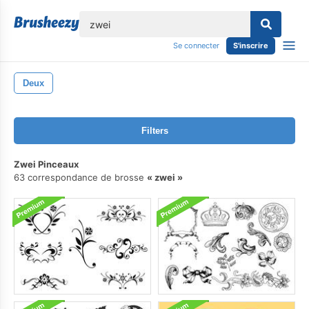
lose
Se connecter
S'inscrire
Deux
Filters
Zwei Pinceaux
63 correspondance de brosse
zwei