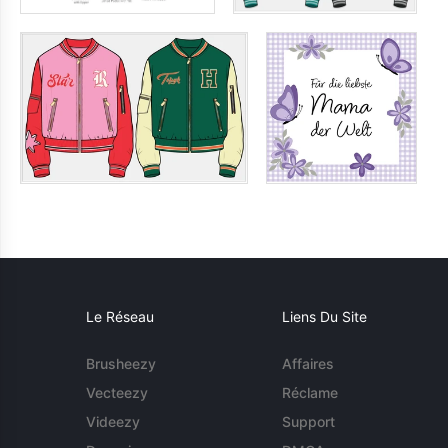
Le Réseau
Liens Du Site
Brusheezy
Affaires
Vecteezy
Réclame
Videezy
Support