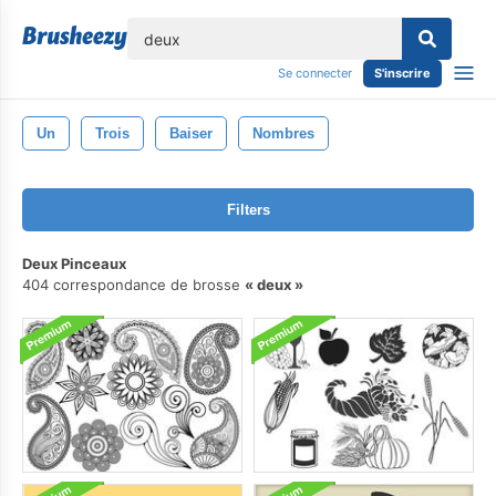
lose
Se connecter
S'inscrire
Un
Trois
Baiser
Nombres
Filters
Deux Pinceaux
404 correspondance de brosse
deux