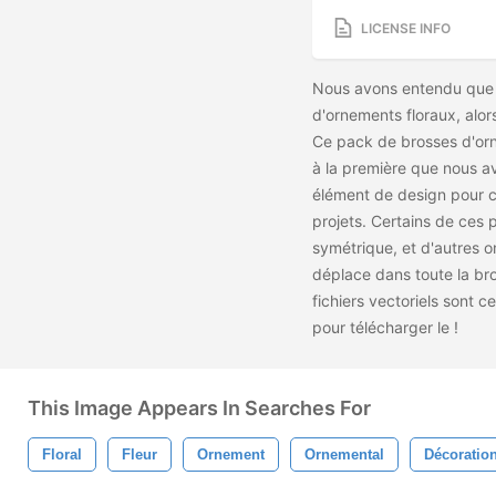
LICENSE INFO
Nous avons entendu que 
d'ornements floraux, alo
Ce pack de brosses d'orn
à la première que nous av
élément de design pour c
projets. Certains de ces 
symétrique, et d'autres 
déplace dans toute la bro
fichiers vectoriels sont
pour télécharger le
!
This Image Appears In Searches For
Floral
Fleur
Ornement
Ornemental
Décoratio