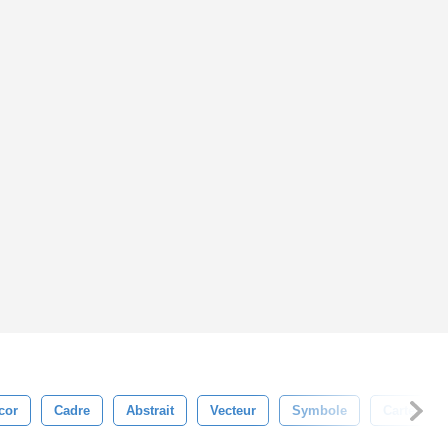
cor
Cadre
Abstrait
Vecteur
Symbole
Carte