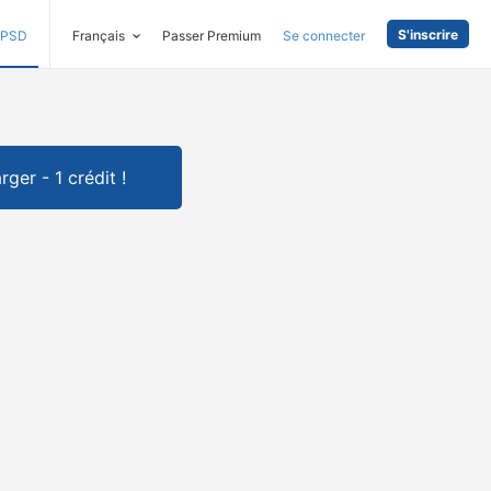
S'inscrire
PSD
Français
Passer Premium
Se connecter
rger - 1 crédit !