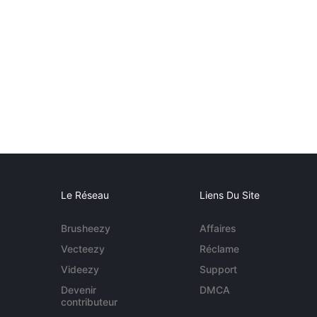
Le Réseau
Liens Du Site
Brusheezy
Affaires
Vecteezy
Réclame
Videezy
Support
Devenir
DMCA
contributeur