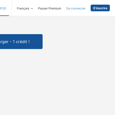
S'inscrire
PSD
Français
Passer Premium
Se connecter
rger - 1 crédit !