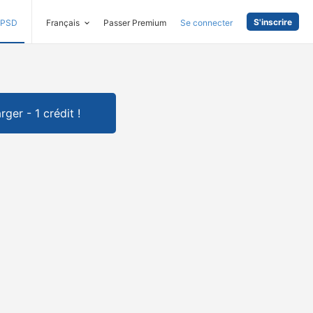
S'inscrire
PSD
Français
Passer Premium
Se connecter
rger - 1 crédit !