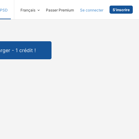
S'inscrire
PSD
Français
Passer Premium
Se connecter
rger - 1 crédit !