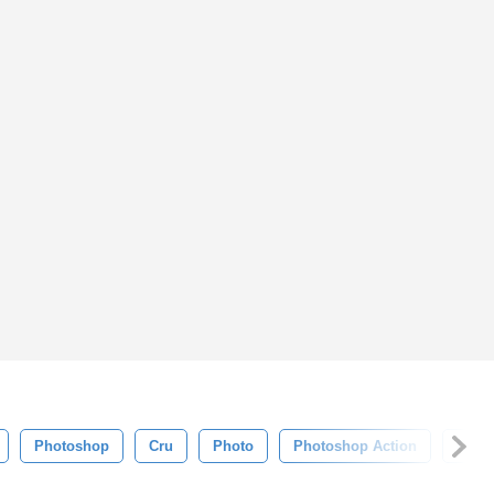
Photoshop
Cru
Photo
Photoshop Action
Coul