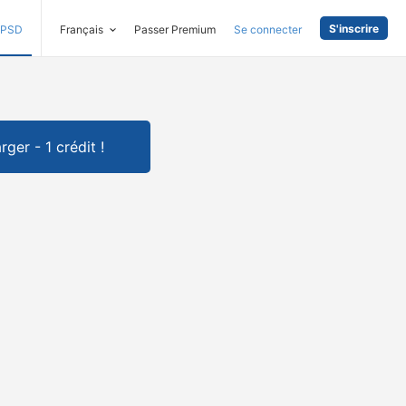
S'inscrire
PSD
Français
Passer Premium
Se connecter
rger - 1 crédit !