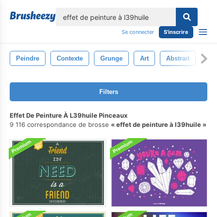
lose
Se connecter
S'inscrire
Peindre
Contexte
Grunge
Art
Abstrait
Mo
Filters
Effet De Peinture À L39huile Pinceaux
9 116 correspondance de brosse
effet de peinture à l39huile