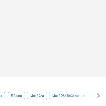
ge
Élégant
Motif Cru
Motif D&#39;ornement
Motif Él