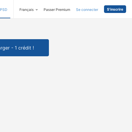
S'inscrire
PSD
Français
Passer Premium
Se connecter
rger - 1 crédit !