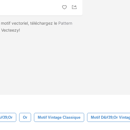
 motif vectoriel, téléchargez le
Pattern
 Vecteezy!
#39;or
Or
Motif Vintage Classique
Motif D&#39;or Vinta