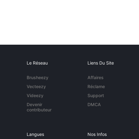
Le Réseau
Liens Du Site
Brusheezy
Affaires
Vecteezy
Réclame
Videezy
Support
Devenir
DMCA
contributeur
Langues
Nos Infos