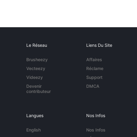
Le Réseau
Liens Du Site
Brusheezy
Affaires
Vecteezy
Réclame
Videezy
Support
Devenir
DMCA
contributeur
Langues
Nos Infos
English
Nos Infos