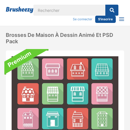
Se connecter
S'inscrire
Brosses De Maison À Dessin Animé Et PSD
Pack