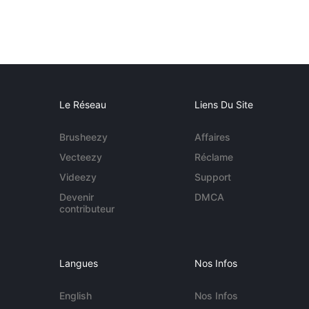
Le Réseau
Liens Du Site
Brusheezy
Affaires
Vecteezy
Réclame
Videezy
Support
Devenir
DMCA
contributeur
Langues
Nos Infos
English
Nos Infos