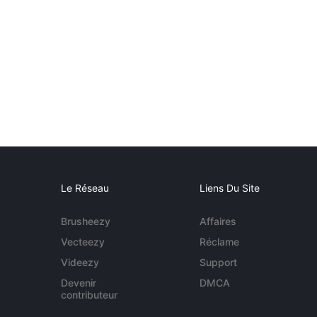
Le Réseau
Liens Du Site
Brusheezy
Affaires
Vecteezy
Réclame
Videezy
Support
Devenir
DMCA
contributeur