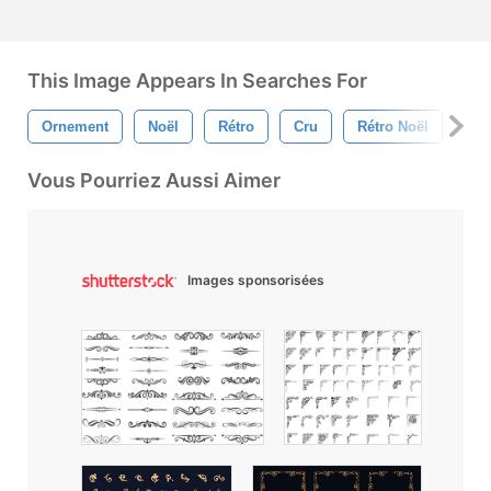
This Image Appears In Searches For
Ornement
Noël
Rétro
Cru
Rétro Noël
Va
Vous Pourriez Aussi Aimer
Images sponsorisées