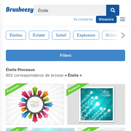
lose
Se connecter
S'inscrire
Étoiles
Éclater
Soleil
Explosion
Brûler
C
Filters
Étoile Pinceaux
602 correspondance de brosse
Étoile