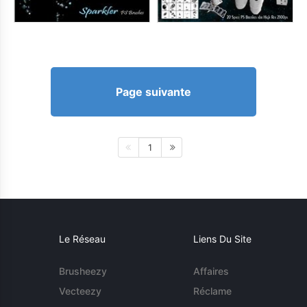
Page suivante
1
Le Réseau
Liens Du Site
Brusheezy
Affaires
Vecteezy
Réclame