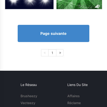
Page suivante
1
Le Réseau
Liens Du Site
Brusheezy
Affaires
Vecteezy
Réclame