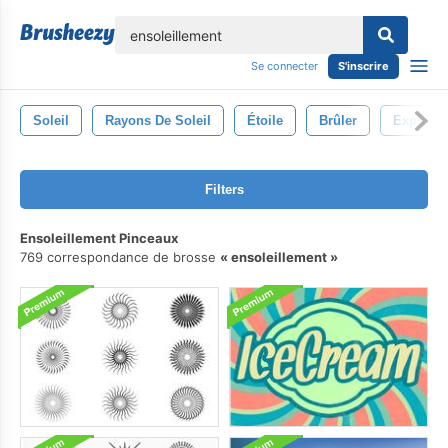
lose
Se connecter
S'inscrire
Soleil
Rayons De Soleil
Étoile
Brûler
Explosi
Filters
Ensoleillement Pinceaux
769 correspondance de brosse
ensoleillement