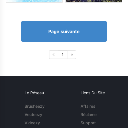
Page suivante
1
Le Réseau
Liens Du Site
Brusheezy
Affaires
Vecteezy
Réclame
Videezy
Support