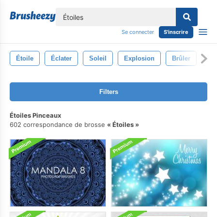
lose
Se connecter
S'inscrire
Étoile
Éclater
Soleil
Explosion
Brûler
Ch
Filters
Étoiles Pinceaux
602 correspondance de brosse
Étoiles