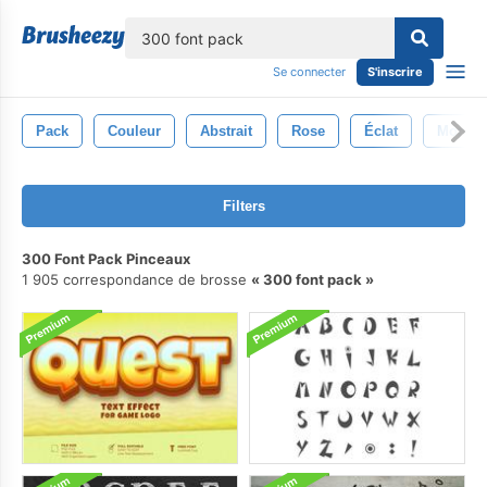
lose
Se connecter
S'inscrire
Pack
Couleur
Abstrait
Rose
Éclat
Monde
Filters
300 Font Pack Pinceaux
1 905 correspondance de brosse
300 font pack