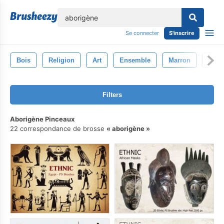
lose
Se connecter
S'inscrire
Bois
Religion
Art
Ensemble
Marron
Sym
Filters
Aborigène Pinceaux
22 correspondance de brosse
aborigène