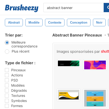
Abstrait
Modèle
Contexte
Conception
Noir
Trier par:
Abstract Banner Pinceaux
-
1
Meilleure
correspondance
Plus récent
Images sponsorisées par
Type de fichier :
Pinceaux
Actions
PSD
Modèles
Dégradés
Textures
Symboles
Formes