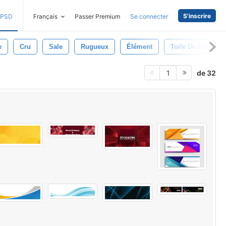
S'inscrire
PSD
Français
Passer Premium
Se connecter
e
Cru
Sale
Rugueux
Élément
Toile De Fond
de 32
1