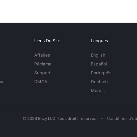
Liens Du Site
Langues
Affaires
English
Réclame
Español
Support
Português
ur
DMCA
Deutsch
More...
•
© 2026 Eezy LLC. Tous droits réservés
Conditions d'uti