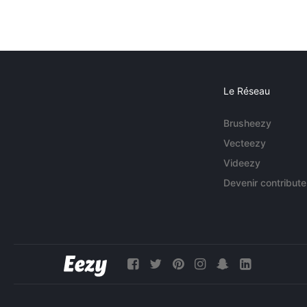
Le Réseau
Brusheezy
Vecteezy
Videezy
Devenir contribute