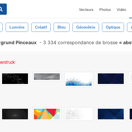
Vecteurs
Photos
Vidéo
Lumière
Créatif
Bleu
Géométrie
Optique
rgrund Pinceaux
-
3 334 correspondance de brosse
abst