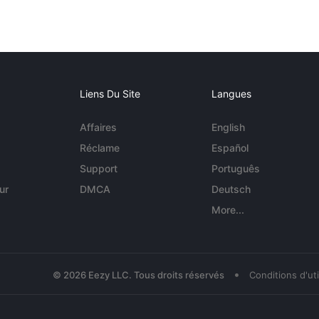
Liens Du Site
Langues
Affaires
English
Réclame
Español
Support
Português
ur
DMCA
Deutsch
More...
•
© 2026 Eezy LLC. Tous droits réservés
Conditions d'uti