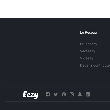
Le Réseau
Brusheezy
Vecteezy
Videezy
Devenir contribute