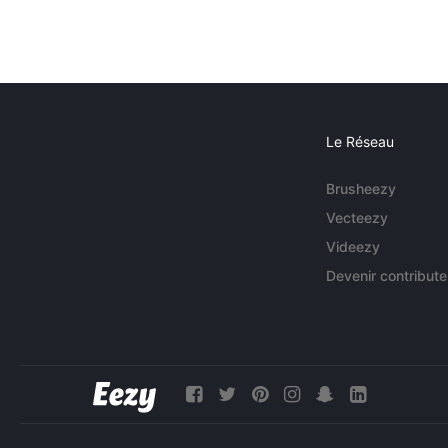
Le Réseau
Brusheezy
Vecteezy
Videezy
Devenir contribute