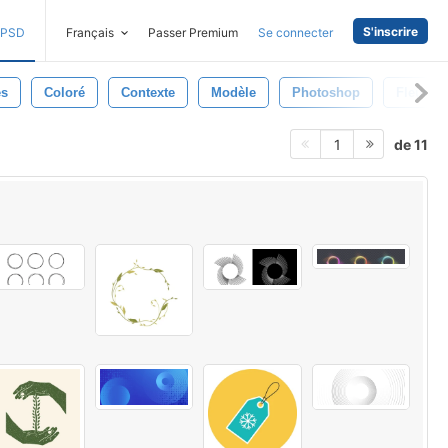
S'inscrire
PSD
Français
Passer Premium
Se connecter
es
Coloré
Contexte
Modèle
Photoshop
Fleurir
de 11
1