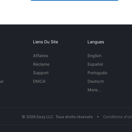
Liens Du Site
Langues
Affaires
English
Réclame
Español
Support
Português
ur
DMCA
Deutsch
More...
•
© 2026 Eezy LLC. Tous droits réservés
Conditions d'uti