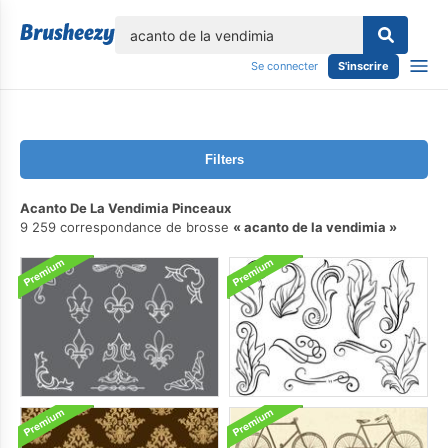
lose
Se connecter
S'inscrire
Filters
Acanto De La Vendimia Pinceaux
9 259 correspondance de brosse
acanto de la vendimia