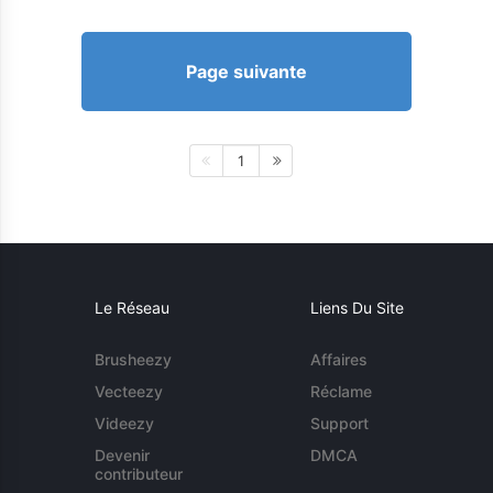
Page suivante
1
Le Réseau
Liens Du Site
Brusheezy
Affaires
Vecteezy
Réclame
Videezy
Support
Devenir
DMCA
contributeur