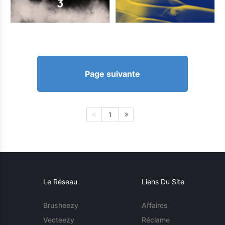
Page suivante
1
Le Réseau
Liens Du Site
Brusheezy
Affaires
Vecteezy
Réclame