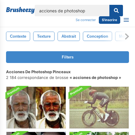
lose
Se connecter
S'inscrire
Contexte
Texture
Abstrait
Conception
Modèle
Filters
Acciones De Photoshop Pinceaux
2 184 correspondance de brosse
acciones de photoshop