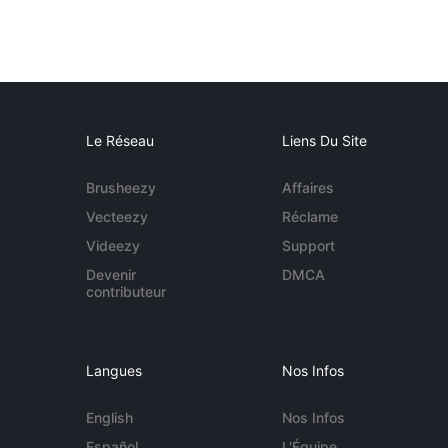
Le Réseau
Liens Du Site
Brusheezy
Affaires
Vecteezy
Réclame
Videezy
Support
Devenir
DMCA
contributeur
Langues
Nos Infos
English
Nos Infos
Español
L'Équipe