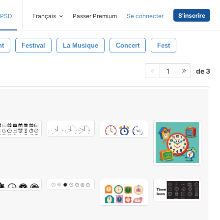
S'inscrire
PSD
Français
Passer Premium
Se connecter
t
Festival
La Musique
Concert
Fest
de 3
1