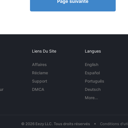
Page suivante
Liens Du Site
Langues
Affaires
English
Réclame
Español
Support
Português
ur
DMCA
Deutsch
More...
•
© 2026 Eezy LLC. Tous droits réservés
Conditions d'uti