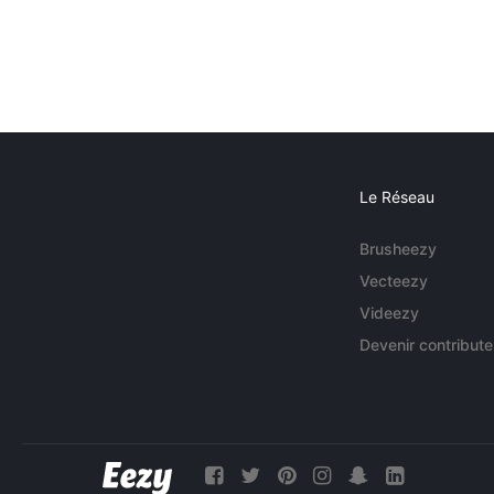
Le Réseau
Brusheezy
Vecteezy
Videezy
Devenir contribute