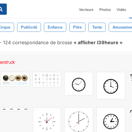
Vecteurs
Photos
Vidéo
Cirque
Publicité
Enfance
Pitre
Tente
Amusemen
-
124 correspondance de brosse
afficher l39heure