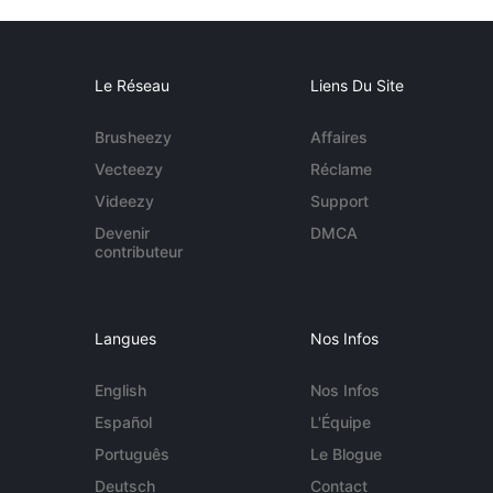
Le Réseau
Liens Du Site
Brusheezy
Affaires
Vecteezy
Réclame
Videezy
Support
Devenir
DMCA
contributeur
Langues
Nos Infos
English
Nos Infos
Español
L'Équipe
Português
Le Blogue
Deutsch
Contact