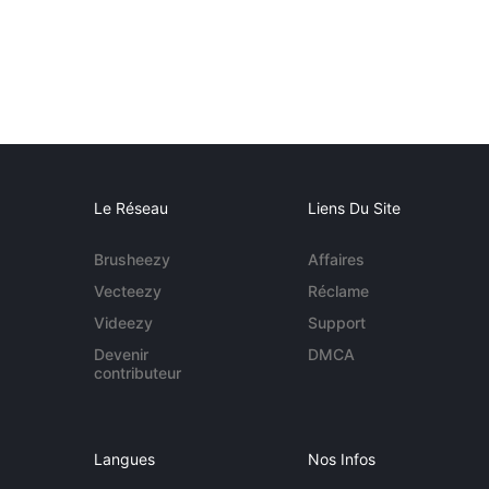
Le Réseau
Liens Du Site
Brusheezy
Affaires
Vecteezy
Réclame
Videezy
Support
Devenir
DMCA
contributeur
Langues
Nos Infos