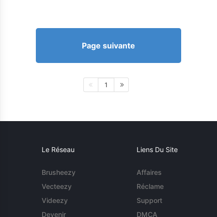
Page suivante
1
Le Réseau
Liens Du Site
Brusheezy
Affaires
Vecteezy
Réclame
Videezy
Support
Devenir
DMCA