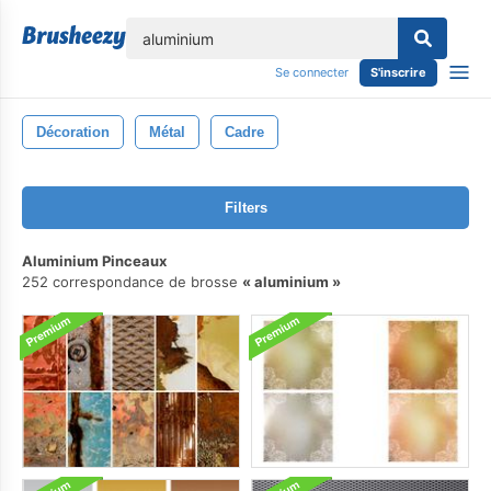
lose
Se connecter
S'inscrire
Décoration
Métal
Cadre
Filters
Aluminium Pinceaux
252 correspondance de brosse
aluminium