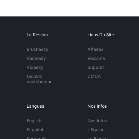
Le Réseau
Liens Du Site
Brusheezy
Affaires
Vecteezy
Réclame
Videezy
Support
Devenir
DMCA
contributeur
Langues
Nos Infos
English
Nos Infos
Español
L'Équipe
Português
Le Blogue