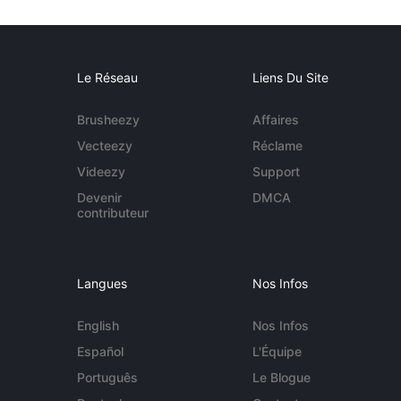
Le Réseau
Liens Du Site
Brusheezy
Affaires
Vecteezy
Réclame
Videezy
Support
Devenir
DMCA
contributeur
Langues
Nos Infos
English
Nos Infos
Español
L'Équipe
Português
Le Blogue