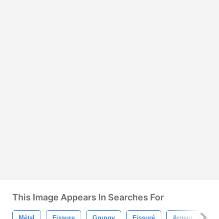
This Image Appears In Searches For
Métal
Fissure
Grungy
Fissuré
Argent
Al