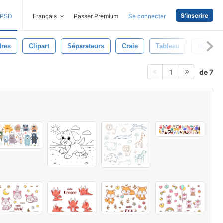
S'inscrire
PSD
Français
Passer Premium
Se connecter
dres
Clipart
Séparateurs
Craie
Tableau
Bannièr
de 7
1