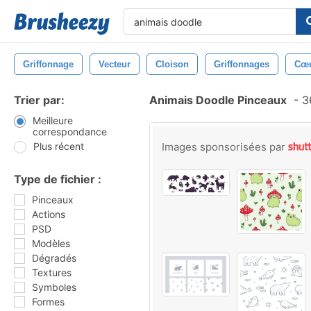
Griffonnage
Vecteur
Cloison
Griffonnages
Cœ
Trier par:
Animais Doodle Pinceaux
-
36
Meilleure
correspondance
Plus récent
Images sponsorisées par
Type de fichier :
Pinceaux
Actions
PSD
Modèles
Dégradés
Textures
Symboles
Formes