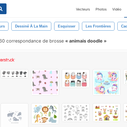
Vecteurs
Photos
Vidéo
urs
Dessiné À La Main
Esquisser
Les Frontières
Ca
0 correspondance de brosse
animais doodle