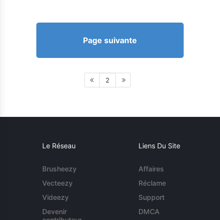
Page suivante
2
Le Réseau
Liens Du Site
Brusheezy
Affaires
Vecteezy
Réclame
Videezy
Support
Devenir
DMCA
contributeur