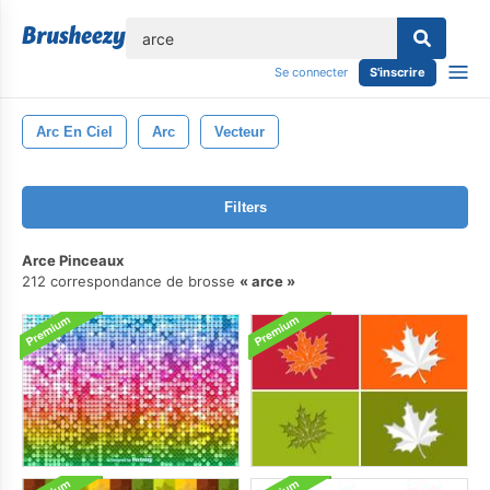
lose
Se connecter
S'inscrire
Arc En Ciel
Arc
Vecteur
Filters
Arce Pinceaux
212 correspondance de brosse
arce