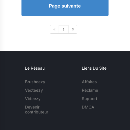
Page suivante
1
Le Réseau
Liens Du Site
Brusheezy
Affaires
Vecteezy
Réclame
Videezy
Support
Devenir
DMCA
contributeur