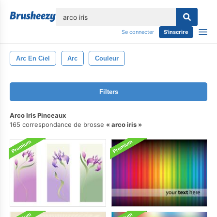
lose
Se connecter
S'inscrire
Arc En Ciel
Arc
Couleur
Filters
Arco Iris Pinceaux
165 correspondance de brosse
arco iris