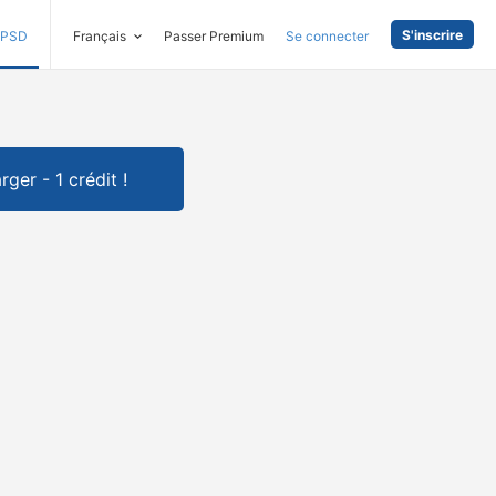
S'inscrire
PSD
Français
Passer Premium
Se connecter
rger - 1 crédit !