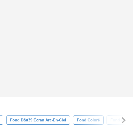
Fond D&#39;écran Arc-En-Ciel
Fond Coloré
Fond D&#39;