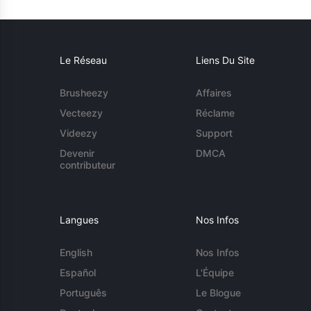
Le Réseau
Liens Du Site
Brusheezy
Affaires
Vecteezy
Réclame
Videezy
Support
Devenir
DMCA
contributeur
Langues
Nos Infos
English
Nos Infos
Español
L'Équipe
Português
Le Blogue