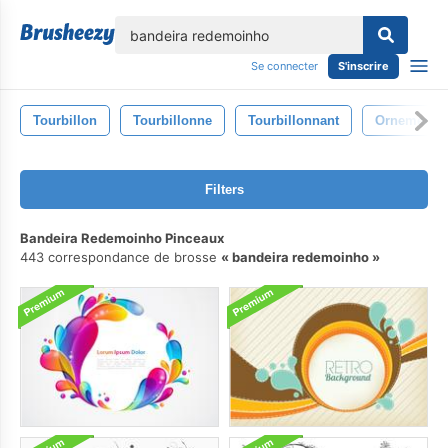
lose
Se connecter
S'inscrire
Tourbillon
Tourbillonne
Tourbillonnant
Ornement
Filters
Bandeira Redemoinho Pinceaux
443 correspondance de brosse
bandeira redemoinho