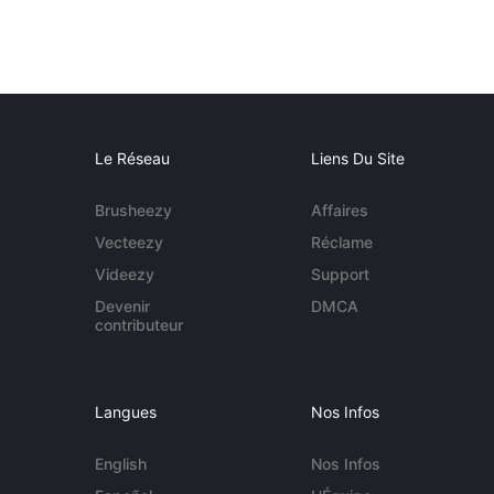
Le Réseau
Liens Du Site
Brusheezy
Affaires
Vecteezy
Réclame
Videezy
Support
Devenir
DMCA
contributeur
Langues
Nos Infos
English
Nos Infos