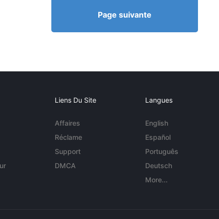
Page suivante
Liens Du Site
Langues
Affaires
English
Réclame
Español
Support
Português
ur
DMCA
Deutsch
More...