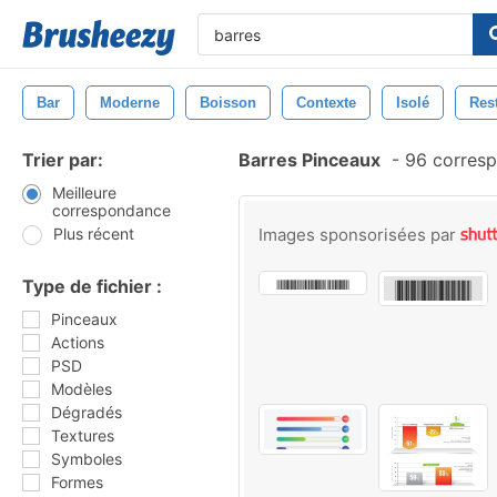
Bar
Moderne
Boisson
Contexte
Isolé
Res
Trier par:
Barres Pinceaux
-
96 corres
Meilleure
correspondance
Plus récent
Images sponsorisées par
Type de fichier :
Pinceaux
Actions
PSD
Modèles
Dégradés
Textures
Symboles
Formes