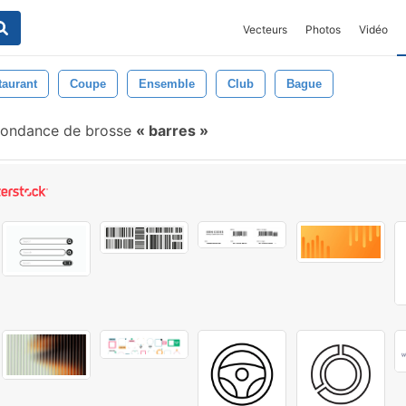
Vecteurs
Photos
Vidéo
taurant
Coupe
Ensemble
Club
Bague
pondance de brosse
barres