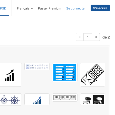
S'inscrire
PSD
Français
Passer Premium
Se connecter
de 2
1