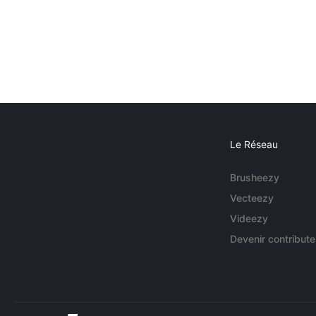
Le Réseau
Brusheezy
Vecteezy
Videezy
Devenir contribute