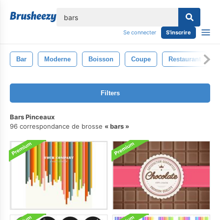
lose
Se connecter
S'inscrire
Bar
Moderne
Boisson
Coupe
Restaurant
Filters
Bars Pinceaux
96 correspondance de brosse
bars