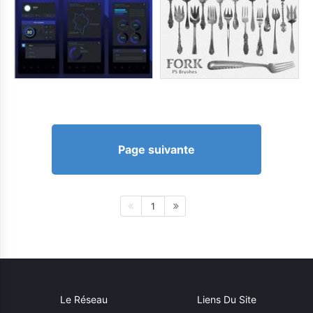
Page suivante
1
Le Réseau
Liens Du Site