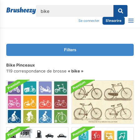
lose
Se connecter
S'inscrire
Filters
Bike Pinceaux
119 correspondance de brosse
bike