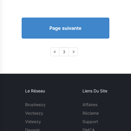
Page suivante
3
Le Réseau
Liens Du Site
Brusheezy
Affaires
Vecteezy
Réclame
Videezy
Support
Devenir
DMCA