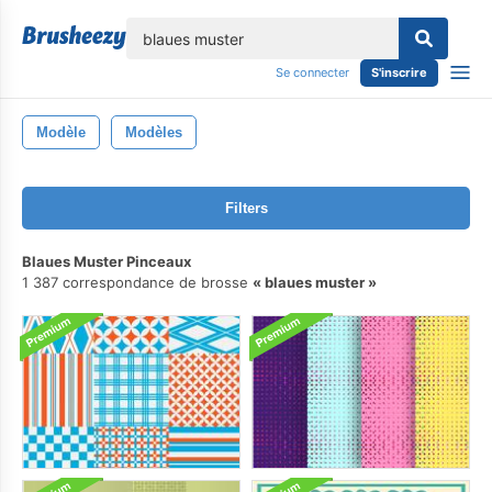
lose
Se connecter
S'inscrire
Modèle
Modèles
Filters
Blaues Muster Pinceaux
1 387 correspondance de brosse
blaues muster